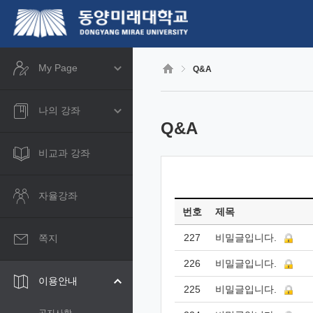
CyberCampus
메
인
콘
텐
츠
My Page
Q&A
로
건
너
나의 강좌
뛰
Q&A
기
비교과 강좌
자율강좌
번호
제목
227
비밀글입니다.
쪽지
226
비밀글입니다.
이용안내
225
비밀글입니다.