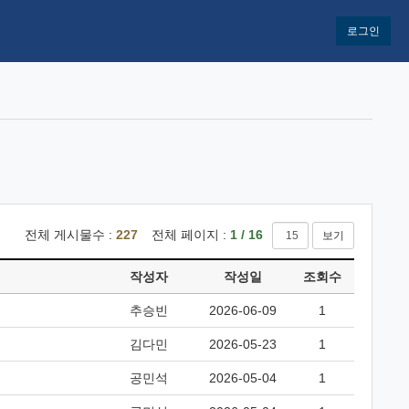
로그인
전체 게시물수 :
227
전체 페이지 :
1 / 16
보기
작성자
작성일
조회수
추승빈
2026-06-09
1
김다민
2026-05-23
1
공민석
2026-05-04
1